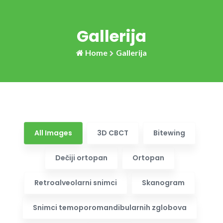
Gallerija
Home
Gallerija
All Images
3D CBCT
Bitewing
Dečiji ortopan
Ortopan
Retroalveolarni snimci
Skanogram
Snimci temoporomandibularnih zglobova