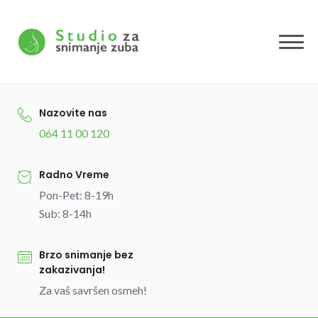
Skip
to
content
Nazovite nas
064 11 00 120
Radno Vreme
Pon-Pet: 8-19h
Sub: 8-14h
Brzo snimanje bez
zakazivanja!
Za vaš savršen osmeh!